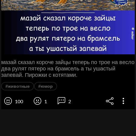
мазай сказал короче зайцы теперь по трое на весло
два рулят пятеро на брамсель а ты ушастый
запевай. Пирожки с котятами.
#животные
#юмор
100
1
2