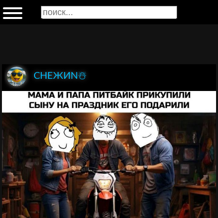
СНЕЖИN☃️