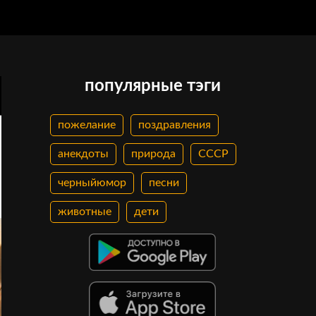
популярные тэги
пожелание
поздравления
анекдоты
природа
СССР
черныйюмор
песни
животные
дети