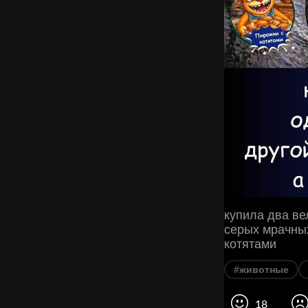
купила два в
серых мрачны
котятами
#животные
18