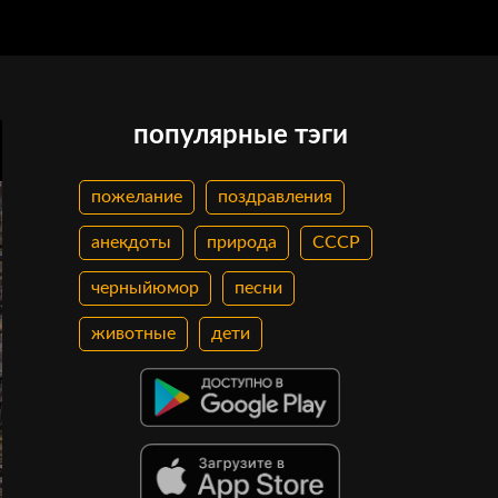
популярные тэги
пожелание
поздравления
анекдоты
природа
СССР
черныйюмор
песни
животные
дети