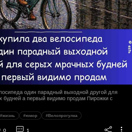
елосипеда один парадный выходной другой для
х будней а первый видимо продам Пирожки с
#жизнь
#юмор
#Велопрогулка
0
1