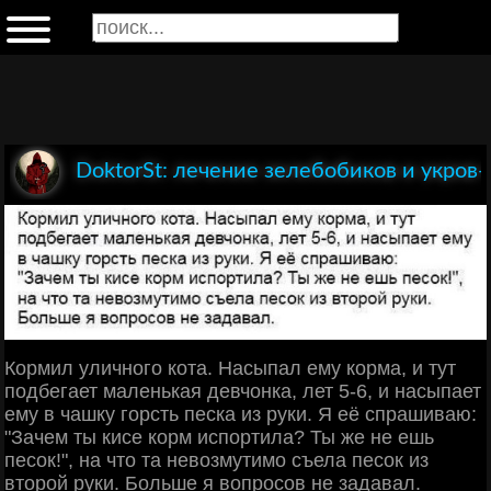
DoktorSt: лечение зелебобиков и укров-
Кормил уличного кота. Насыпал ему корма, и тут
подбегает маленькая девчонка, лет 5-6, и насыпает
ему в чашку горсть песка из руки. Я её спрашиваю:
"Зачем ты кисе корм испортила? Ты же не ешь
песок!", на что та невозмутимо съела песок из
второй руки. Больше я вопросов не задавал.