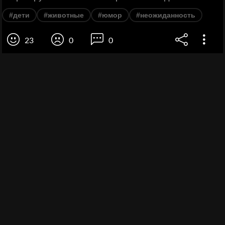
#дети
#животные
#юмор
#неожиданность
23
0
0