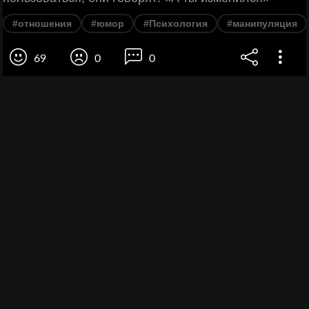
#отношения
#юмор
#Психология
#манипуляция
69
0
0