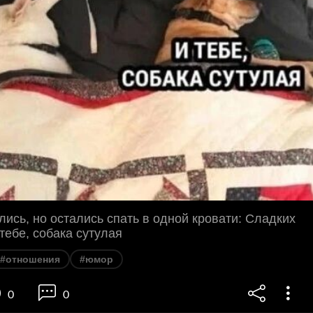
лись, но остались спать в одной кровати: Сладких
 тебе, собака сутулая
#отношения
#юмор
0
0