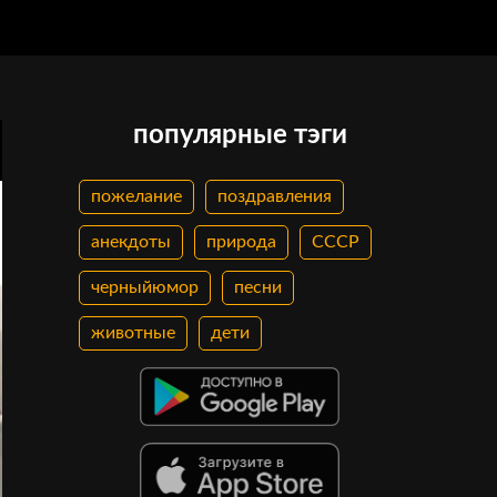
популярные тэги
пожелание
поздравления
анекдоты
природа
СССР
черныйюмор
песни
животные
дети