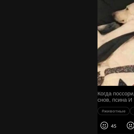
Когда поссори
снов, псина И
#животные
45