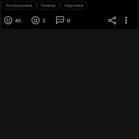
#отношения
#юмор
#ирония
45
1
0