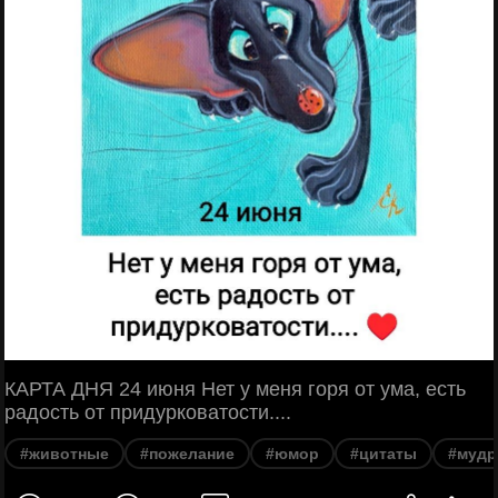
КАРТА ДНЯ 24 июня Нет у меня горя от ума, есть
радость от придурковатости....
#животные
#пожелание
#юмор
#цитаты
#мудр