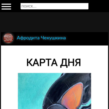
Афродита Чекушкина