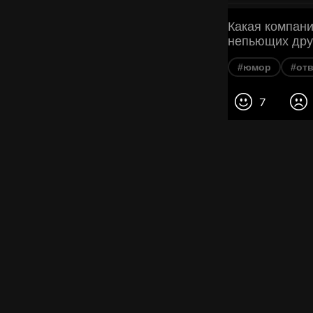
Какая компани
непьющих дру
#юмор
#отв
7