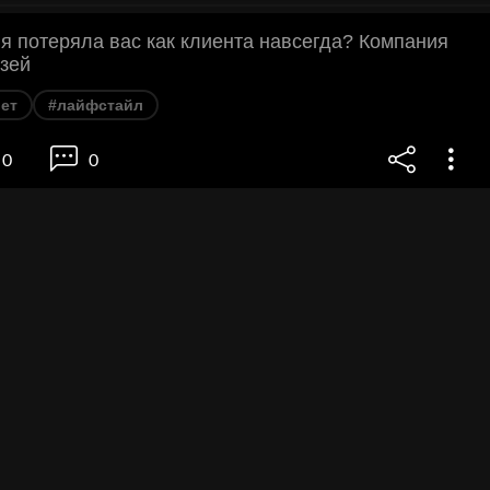
я потеряла вас как клиента навсегда? Компания
зей
ет
#лайфстайл
0
0