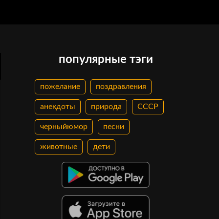
популярные тэги
пожелание
поздравления
анекдоты
природа
СССР
черныйюмор
песни
животные
дети