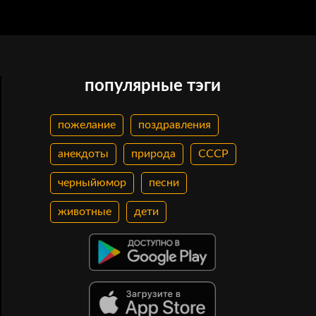
популярные тэги
пожелание
поздравления
анекдоты
природа
СССР
черныйюмор
песни
животные
дети