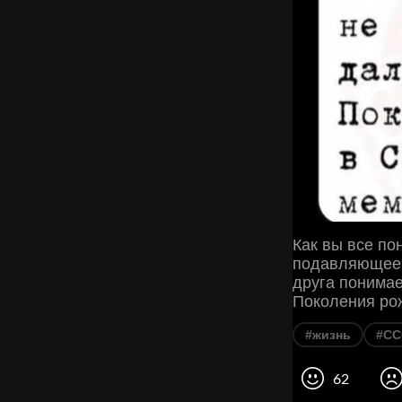
Как вы все пон
подавляющее 
друга понимае
Поколения ро
#жизнь
#СС
62