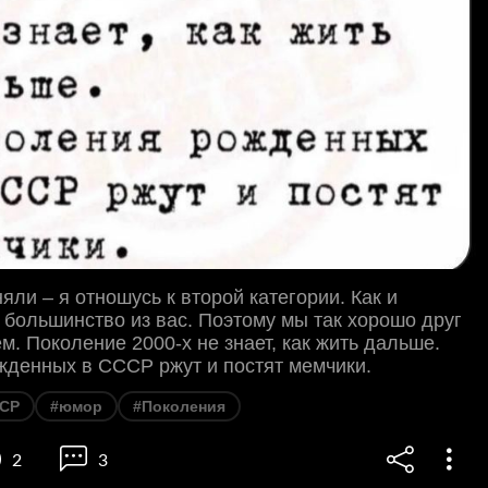
яли – я отношусь к второй категории. Как и
большинство из вас. Поэтому мы так хорошо друг
м. Поколение 2000-х не знает, как жить дальше.
жденных в СССР ржут и постят мемчики.
СР
#юмор
#Поколения
2
3