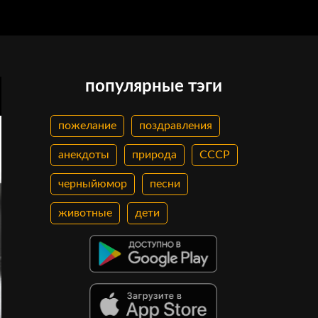
популярные тэги
пожелание
поздравления
анекдоты
природа
СССР
черныйюмор
песни
животные
дети