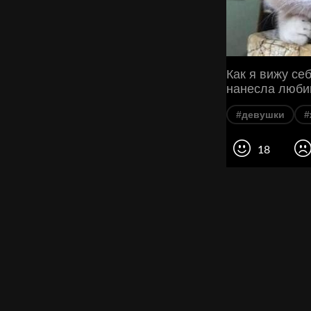
Как я вижу се
нанесла люби
#девушки
#
18