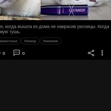
бя, когда вышла из дома не накрасив ресницы. Когда
мую тушь.
животные
#юмор
#макияж
0
0