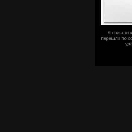
К сожалени
перешли по с
уд