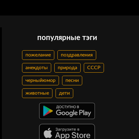
популярные тэги
пожелание
поздравления
анекдоты
природа
СССР
черныйюмор
песни
животные
дети