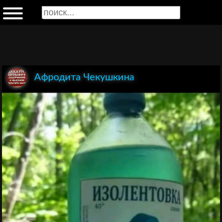
Афродита Чекушкина