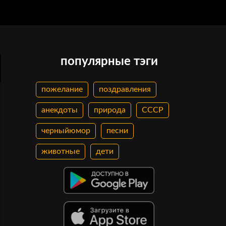
популярные тэги
пожелание
поздравления
анекдоты
природа
СССР
черныйюмор
песни
животные
дети