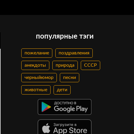
популярные тэги
пожелание
поздравления
анекдоты
природа
СССР
черныйюмор
песни
животные
дети