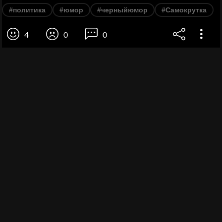
#политика
#юмор
#черныйюмор
#Самокрутка
4
0
0