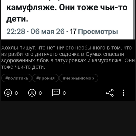
Хохлы пишут, что нет ничего необычного в том, что
из разбитого дитячего садочка в Сумах спасали
здоровенных лбов в татуировках и камуфляже. Они
тоже чьи-то дети.
#политика
#ирония
#черныйюмор
0
0
0