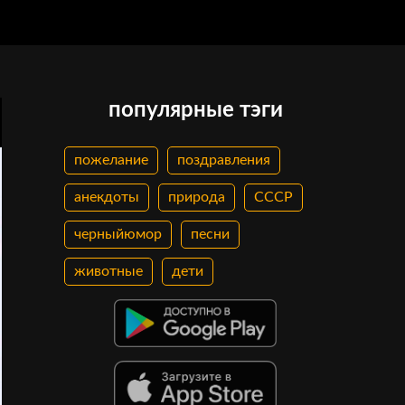
популярные тэги
пожелание
поздравления
анекдоты
природа
СССР
черныйюмор
песни
животные
дети