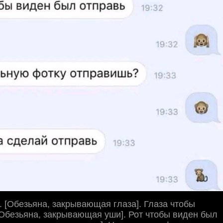
. [Обезьяна, закрывающая глаза]. Глаза чтобы
Обезьяна, закрывающая уши]. Рот чтобы виден был