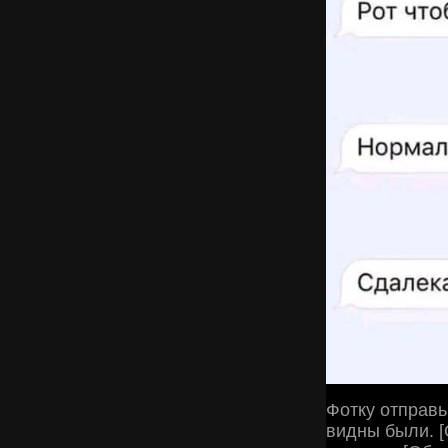
Фотку отправь
видны были. [