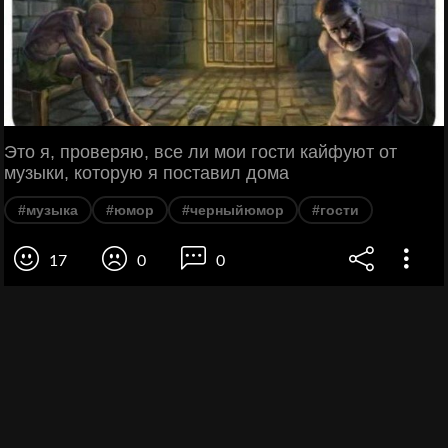
Это я, проверяю, все ли мои гости кайфуют от
музыки, которую я поставил дома
#музыка
#юмор
#черныйюмор
#гости
17
0
0