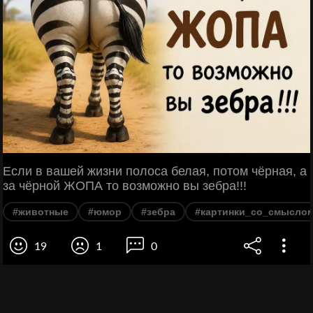
Если в вашей жизни полоса белая, потом чёрная, а
за чёрной ЖОПА то возможно вы зебра!!!
#животные
#юмор
#зебра
#картинки_со_смысло
19
1
0