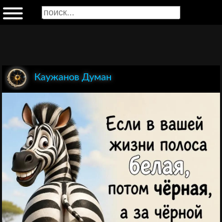
Каужанов Думан