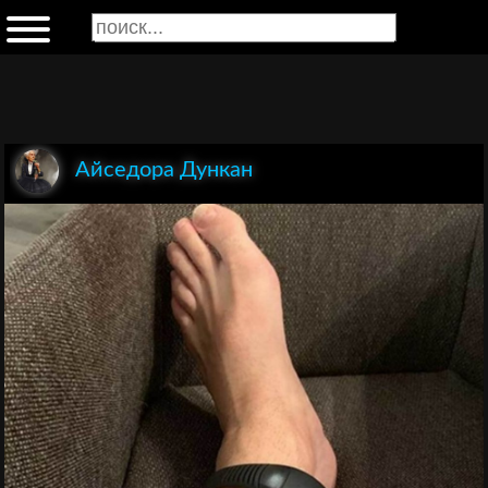
Айседора Дункан