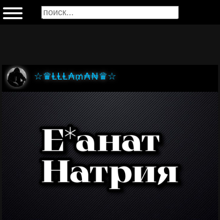
☆♛ⱠⱠⱠ₳₥₳₦♛☆