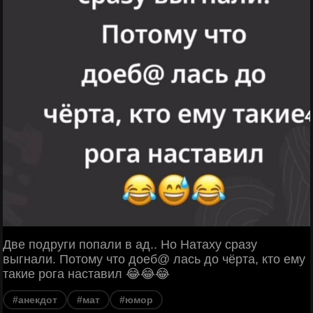
Две подруги попали в ад.. Но Натаху сразу
выгнали. Потому что доеб@ лась до чёрта, кто ему
такие рога наставил 😂😂😂
#анекдот
#мат
#юмор