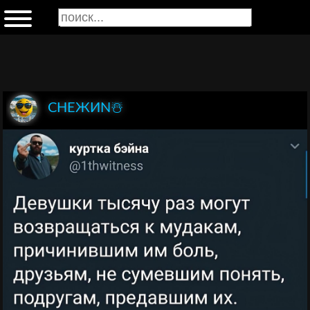
СНЕЖИN☃️