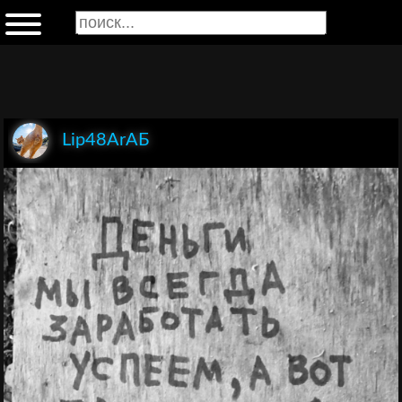
Lip48АrАБ