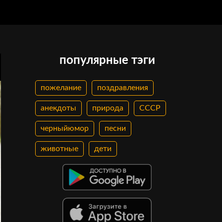
популярные тэги
пожелание
поздравления
анекдоты
природа
СССР
черныйюмор
песни
животные
дети