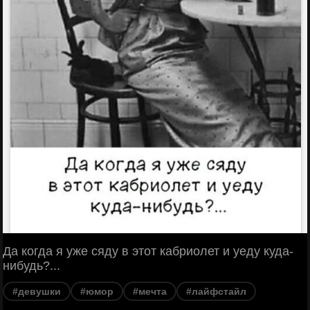
Да когда я уже сяду в этот кабриолет и уеду куда-
нибудь?...
#девушки
#юмор
#мечта
#лайфстайл