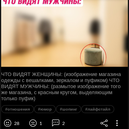
ЧТО ВИДЯТ ЖЕНЩИНЫ: (изображение магазина
одежды с вешалками, зеркалом и пуфиком) ЧТО
ВИДЯТ МУЖЧИНЫ: (размытое изображение того
же магазина, с красным кругом, выделяющим
только пуфик)
#отношения
#юмор
#шопинг
#лайфстайл
28
1
2