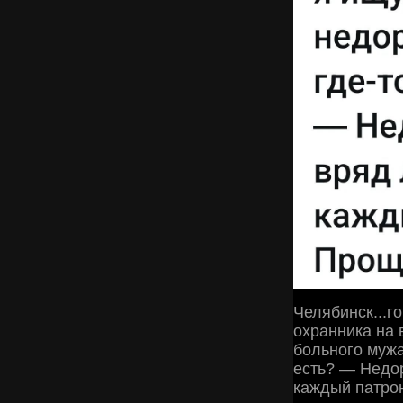
Челябинск...
охранника на 
больного мужа
есть? — Недо
каждый патрон