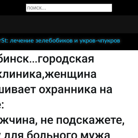
rSt: лечение зелебобиков и укров-чпукров