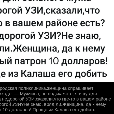
городская поликлиника,женщина спрашивает
входе: — Мужчина, не подскажете, я ищу для
 недорогой УЗИ,сказали,что где-то в вашем районе
рогой УЗИ?Не знаю, вряд ли.Женщина, да к нему
 10 долларов! Проще из Калаша его добить