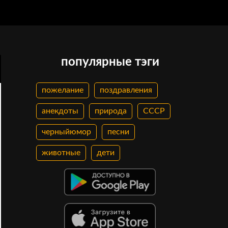
популярные тэги
пожелание
поздравления
анекдоты
природа
СССР
черныйюмор
песни
животные
дети