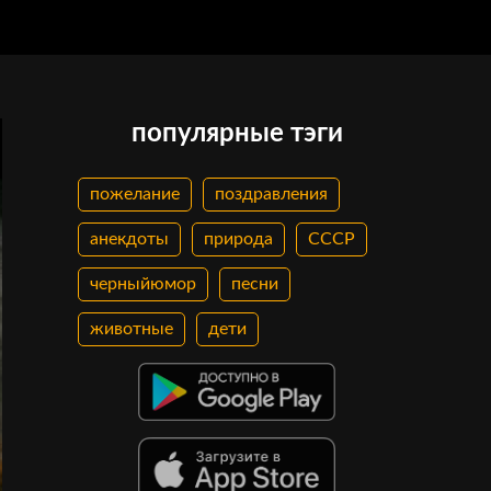
популярные тэги
пожелание
поздравления
анекдоты
природа
СССР
черныйюмор
песни
животные
дети