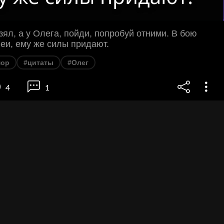
взял, а у Олега, пойди, попробуй отними. В бою
еи, ему же силы придают.
ор
#цитаты
#Олег
4
1