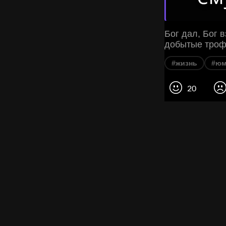
Бог дал, Бог 
добытые троф
#жизнь
#юм
20