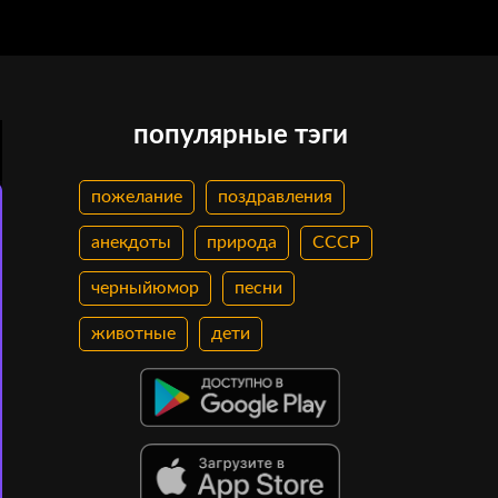
популярные тэги
пожелание
поздравления
анекдоты
природа
СССР
черныйюмор
песни
животные
дети