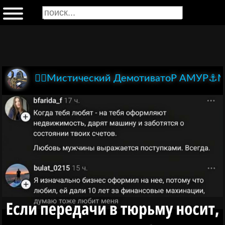
🏴‍☠️Мистический ДемотиватоР АМУР⚓