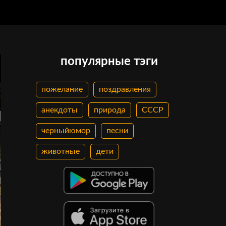
популярные тэги
пожелание
поздравления
анекдоты
природа
СССР
черныйюмор
песни
животные
дети