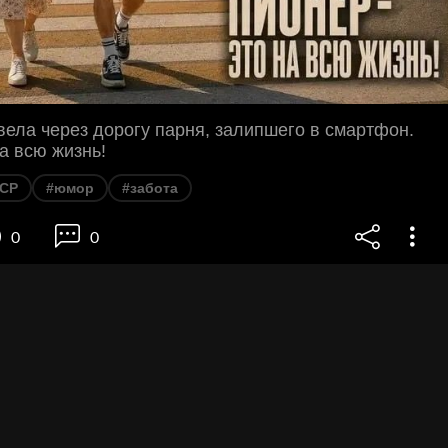
ела через дорогу парня, залипшего в смартфон.
на всю жизнь!
СР
#юмор
#забота
0
0