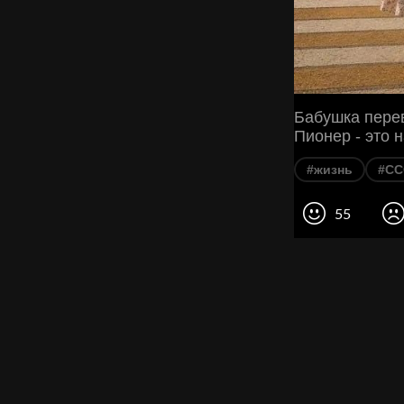
Бабушка перев
Пионер - это 
#жизнь
#СС
55