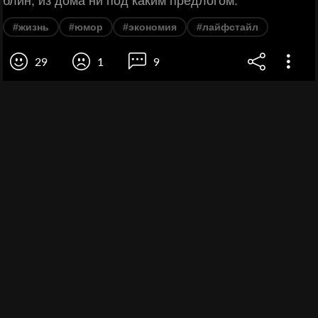
блин, из дома ни под каким предлогом.
#жизнь
#юмор
#экономия
#лайфстайл
29
1
9