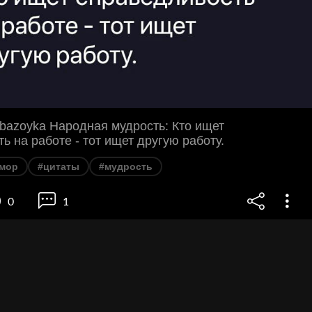
bazoyka Народная мудрость: Кто ищет
ь на работе - тот ищет другую работу.
мор
#цитаты
#мудрость
0
1