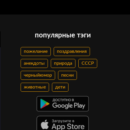
популярные тэги
пожелание
поздравления
анекдоты
природа
СССР
черныйюмор
песни
животные
дети