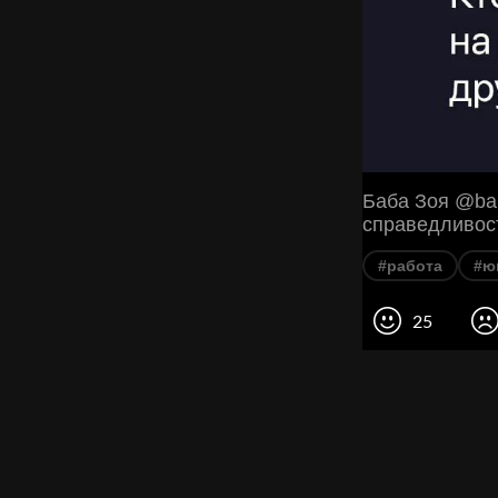
Баба Зоя @ba
справедливост
#работа
#ю
25