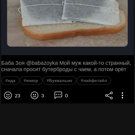
Баба Зоя @babazoyka Мой муж какой-то странный,
сначала просит бутерброды с чаем, а потом орёт
#еда
#юмор
#Буквально
#лайфстайл
23
3
0