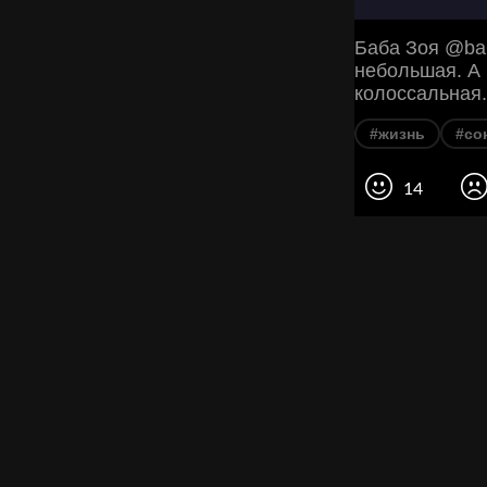
Баба Зоя @bab
небольшая. А 
колоссальная.
#жизнь
#со
14