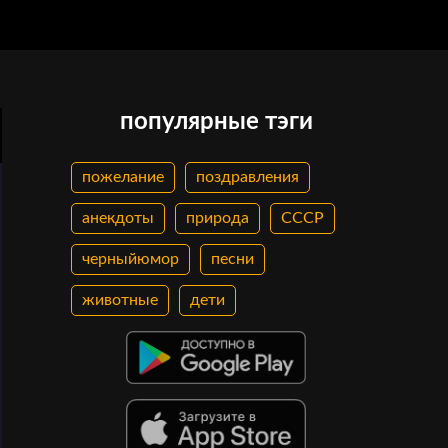
популярные тэги
пожелание
поздравления
анекдоты
природа
СССР
черныйюмор
песни
животные
дети