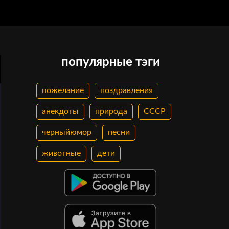
популярные тэги
пожелание
поздравления
анекдоты
природа
СССР
черныйюмор
песни
животные
дети