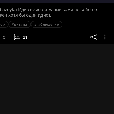
azoyka Идиотские ситуации сами по себе не
жен хотя бы один идиот.
ор
#цитаты
#наблюдение
0
21