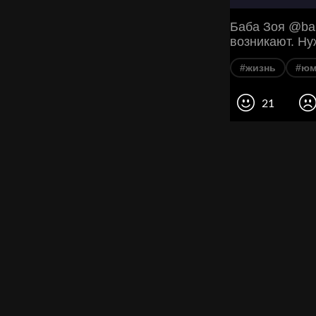
Баба Зоя @bab
возникают. Ну
#жизнь
#юм
21