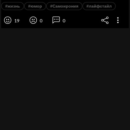
#жизнь
#юмор
#Самоирония
#лайфстайл
19
0
0