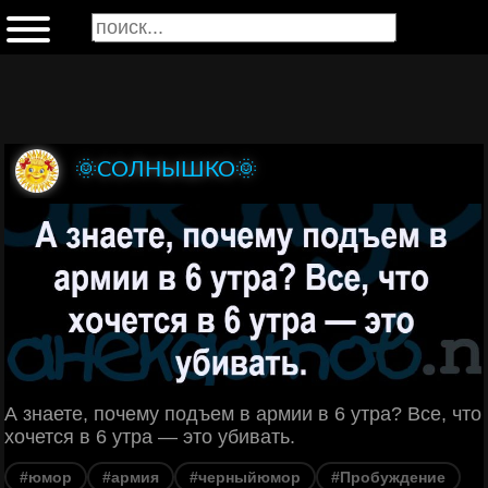
🌞СОЛНЫШКО🌞
А знаете, почему подъем в армии в 6 утра? Все, что
хочется в 6 утра — это убивать.
#юмор
#армия
#черныйюмор
#Пробуждение