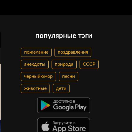
популярные тэги
пожелание
поздравления
анекдоты
природа
СССР
черныйюмор
песни
животные
дети