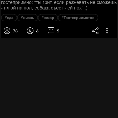
гостеприимно: "ты грит, если разжевать не сможешь
- плюй на пол, собака съест - ей пох" :)
#еда
#жизнь
#юмор
#Гостеприимство
78
6
5