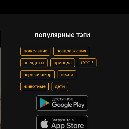
популярные тэги
пожелание
поздравления
анекдоты
природа
СССР
черныйюмор
песни
животные
дети