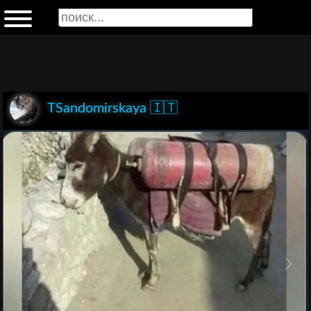
TSandomirskaya 🇮🇹