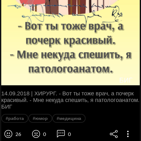
14.09.2018 | ХИРУРГ. - Вот ты тоже врач, а почерк
красивый. - Мне некуда спешить, я патологоанатом.
БИГ
#работа
#юмор
#медицина
26
0
0