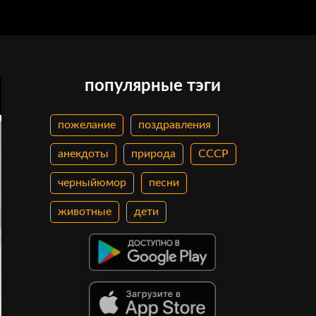
популярные тэги
пожелание
поздравления
анекдоты
природа
СССР
черныйюмор
песни
животные
дети