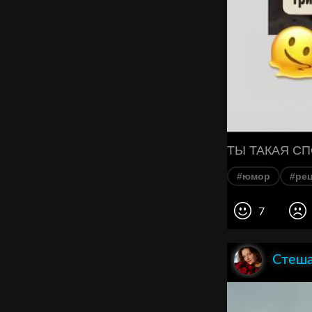
#юмор
#ре
7
Стеш