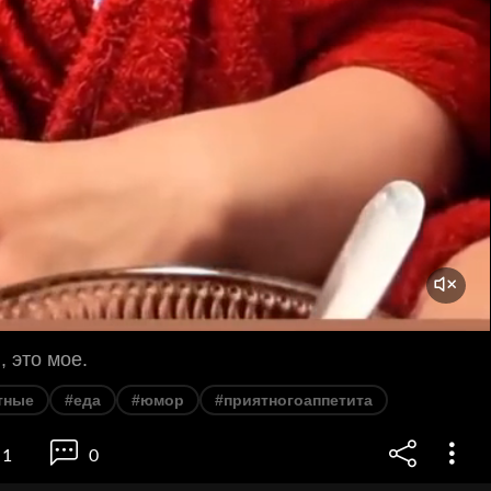
, это мое.
тные
#еда
#юмор
#приятногоаппетита
1
0