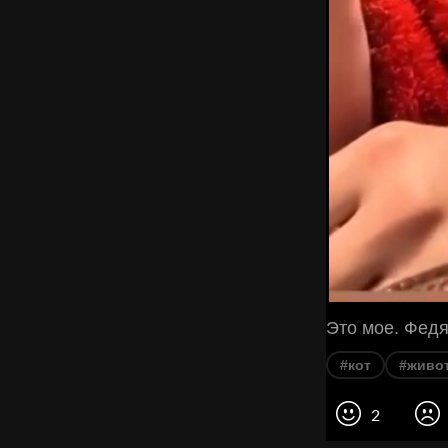
Это мое. Федя
#кот
#живо
2