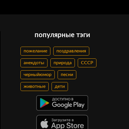
популярные тэги
пожелание
поздравления
анекдоты
природа
СССР
черныйюмор
песни
животные
дети