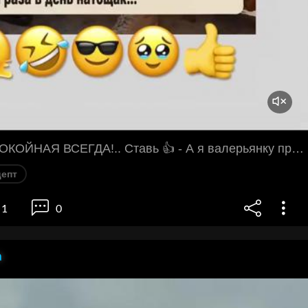
ТЫ ТАКАЯ СПОКОЙНАЯ ВСЕГДА!.. Ставь 👍 - А я валерьянку принимаю от нервов! - Тогда мне рецепт давай! - Записывай! Берёшь стакан, наливаешь 100 грамм водки, добавляешь 7 капель валерьянки, три раза в день натощак...
цепт
1
0
а